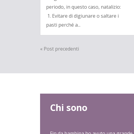
periodo, in questo caso, natalizio:
1. Evitare di digiunare o saltare i
pasti perché a...
« Post precedenti
Chi sono
Fin da bambina ho avuto una grande 