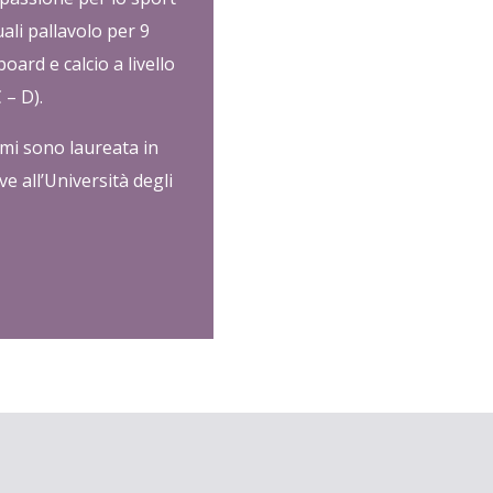
uali pallavolo per 9
ard e calcio a livello
 – D).
 mi sono laureata in
ve all’Università degli