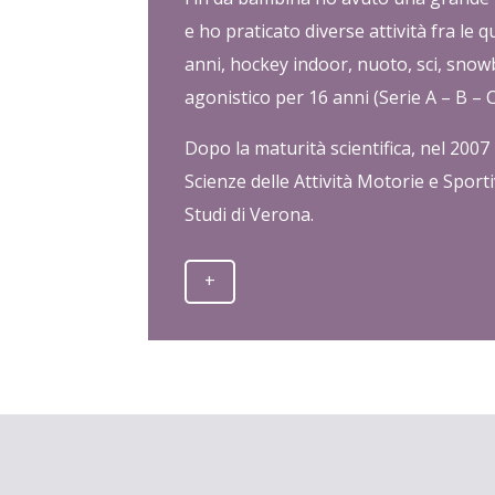
e ho praticato diverse attività fra le q
anni, hockey indoor, nuoto, sci, snowbo
agonistico per 16 anni (Serie A – B – C
Dopo la maturità scientifica, nel 2007
Scienze delle Attività Motorie e Sporti
Studi di Verona.
+