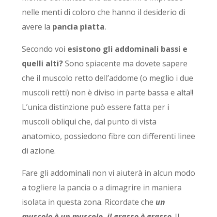
nelle menti di coloro che hanno il desiderio di
avere la
pancia piatta
.
Secondo voi
esistono gli addominali bassi e
quelli alti?
Sono spiacente ma dovete sapere
che il muscolo retto dell’addome (o meglio i due
muscoli retti) non è diviso in parte bassa e alta!!
L’unica distinzione può essere fatta per i
muscoli obliqui che, dal punto di vista
anatomico, possiedono fibre con differenti linee
di azione.
Fare gli addominali non vi aiuterà in alcun modo
a togliere la pancia o a dimagrire in maniera
isolata in questa zona. Ricordate che
un
muscolo è un muscolo, il grasso è grasso
. Il