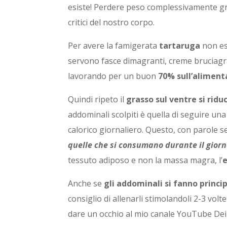
esiste! Perdere peso complessivamente graz
critici del nostro corpo.
Per avere la famigerata
tartaruga
non esi
servono fasce dimagranti, creme bruciagr
lavorando per un buon
70% sull’alimenta
Quindi ripeto il
grasso sul ventre si riduc
addominali scolpiti è quella di seguire una
calorico giornaliero. Questo, con parole se
quelle che si consumano durante il gior
tessuto adiposo e non la massa magra, l’
e
Anche se
gli addominali si fanno princ
consiglio di allenarli stimolandoli 2-3 volt
dare un occhio al mio canale YouTube Dei