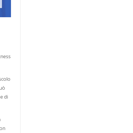
itness
scolo
può
e di
n
non