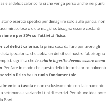
ie al deficit calorico fa sì che venga perso anche nei punti
stono esercizi specifici per dimagrire solo sulla pancia, non
assi miracolose o diete magiche, bisogna essere costanti
zione e per 30% sull’attività fisica
.
e col deficit calorico
: la prima cosa da fare per avere gli
 dieta ipocalorica che abbia un deficit sul nostro fabbisogno
mplici, significa che
le calorie ingerite devono essere meno
no
. Per fare in modo che questo deficit intacchi principalmente
sercizio fisico
ha un
ruolo fondamentale
.
ipalmente a tavola
e non esclusivamente con l’allenamento
e a settimana e variando i tipi di esercizi. Per alcune idee pot
la Boni.