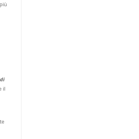
 più
 di
 il
ete