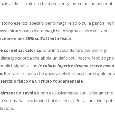
ie al deficit calorico fa sì che venga perso anche nei punti
stono esercizi specifici per dimagrire solo sulla pancia, non
assi miracolose o diete magiche, bisogna essere costanti
zione e per 30% sull’attività fisica
.
e col deficit calorico
: la prima cosa da fare per avere gli
 dieta ipocalorica che abbia un deficit sul nostro fabbisogno
mplici, significa che
le calorie ingerite devono essere meno
no
. Per fare in modo che questo deficit intacchi principalmente
sercizio fisico
ha un
ruolo fondamentale
.
ipalmente a tavola
e non esclusivamente con l’allenamento
e a settimana e variando i tipi di esercizi. Per alcune idee pot
la Boni.