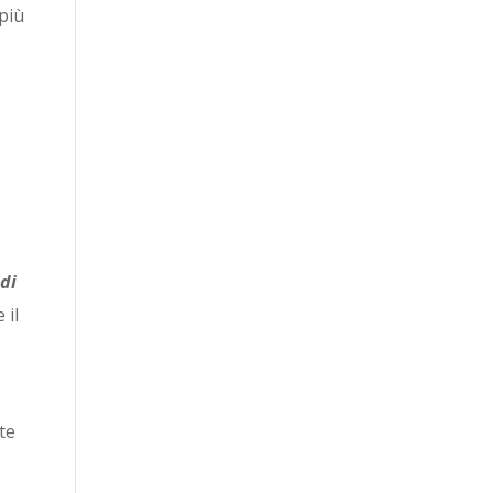
 più
 di
 il
ete