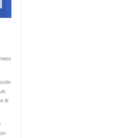
itness
scolo
può
e di
n
non