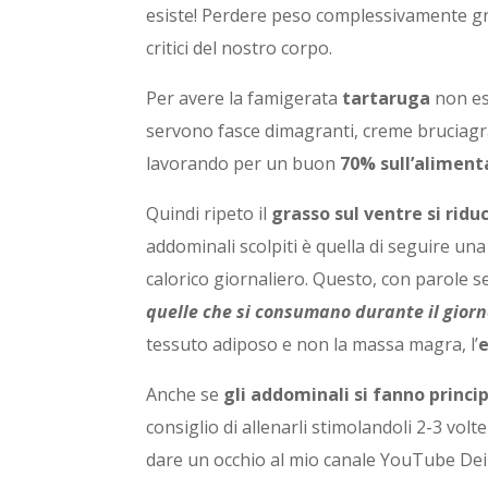
esiste! Perdere peso complessivamente graz
critici del nostro corpo.
Per avere la famigerata
tartaruga
non esi
servono fasce dimagranti, creme bruciagr
lavorando per un buon
70% sull’alimenta
Quindi ripeto il
grasso sul ventre si riduc
addominali scolpiti è quella di seguire una
calorico giornaliero. Questo, con parole se
quelle che si consumano durante il gior
tessuto adiposo e non la massa magra, l’
e
Anche se
gli addominali si fanno princ
consiglio di allenarli stimolandoli 2-3 volt
dare un occhio al mio canale YouTube Dei