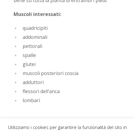
bene su tutta la pianta di entrambi i piedi.
Muscoli interessati:
◦ quadricipiti
◦ addominali
◦ pettorali
◦ spalle
◦ glutei
◦ muscoli posteriori coscia
◦ adduttori
◦ flessori dell’anca
◦ lombari
« Post precedenti
Utilizziamo i cookies per garantire la funzionalità del sito in