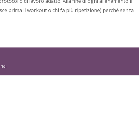
 protocollo di lavoro adatto. Alla fine di ogni allenamento il
inisce prima il workout o chi fa più ripetizione) perché senza
ona.