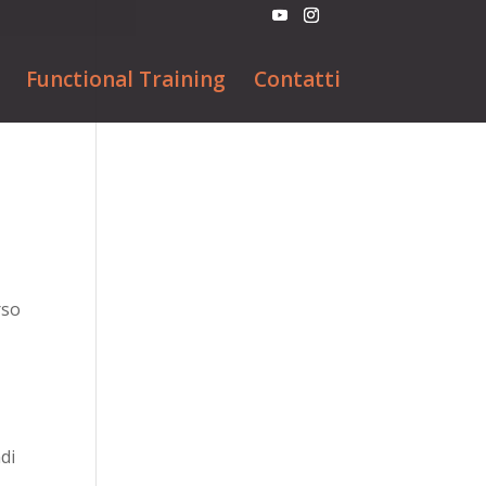
Functional Training
Contatti
rso
di