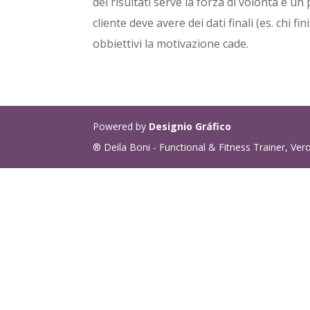
dei risultati serve la forza di volontà e un
cliente deve avere dei dati finali (es. chi f
obbiettivi la motivazione cade.
Powered by
Designio Gráfico
® Deila Boni - Functional & Fitness Trainer, Ver